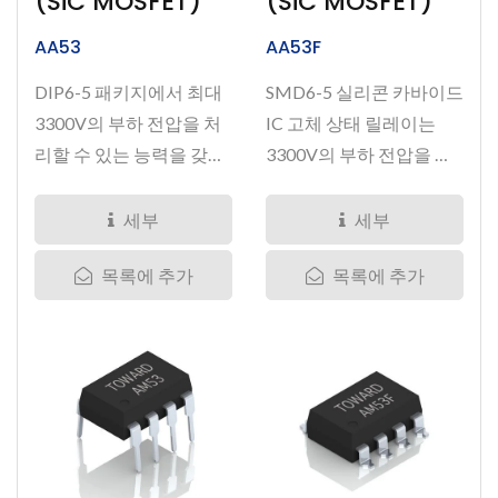
(SiC MOSFET)
(SiC MOSFET)
AA53
AA53F
DIP6-5 패키지에서 최대
SMD6-5 실리콘 카바이드
3300V의 부하 전압을 처
IC 고체 상태 릴레이는
리할 수 있는 능력을 갖
3300V의 부하 전압을 특
춘...
징으로...
세부
세부
목록에 추가
목록에 추가