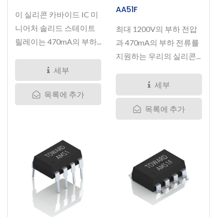
AA51F
이 실리콘 카바이드 IC 미
니어처 솔리드 스테이트
최대 1200V의 부하 전압
릴레이는 470mA의 부하...
과 470mA의 부하 전류를
지원하는 우리의 실리콘...
세부
세부
목록에 추가
목록에 추가