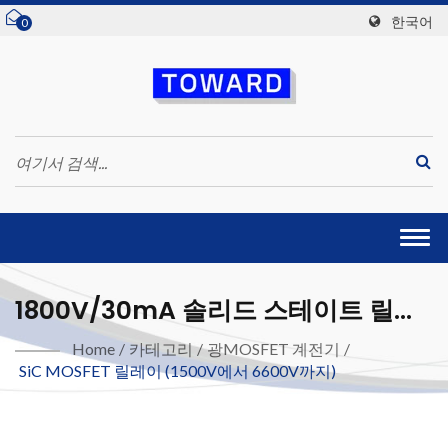
한국어
0
Togg
navi
1800V/30mA 솔리드 스테이트 릴레
이(SiC MOSFET), DIP6-5
Home
/
카테고리
/
광MOSFET 계전기
/
SiC MOSFET 릴레이 (1500V에서 6600V까지)