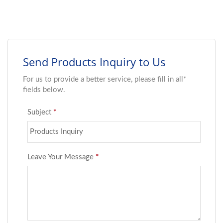
プの磁石によって作動さ
くに持ってこられると、
せることができます。ま
リードが磁力で引き寄せ
た、両方の組み合わせに
られ、スイッチが閉じて
よっても作動させること
電流が流れるようになり
ができます。この柔軟性
ます。このスイッチは、
により、スイッチはさま
電磁石や永久磁石、また
ざまな用途で使用できま
はその両方の組み合わせ
す。 当社のBSM-
など、さまざまな種類の
10SM/SLシリーズは、ガ
磁石によって作動させる
ス充填の封筒内で密封さ
ことができます。 この
れており、接点は優れた
成形されたリードスイッ
信頼性のためにルテニウ
チは、両端構成で設計さ
ムでスパッタリングされ
れています。リード構成
ています。 部品番号：
は、ガルウィングとJベ
BSM-10SM-0608、
ンドの2種類がありま
BSM-10SM-1015、
す。これらは、さまざま