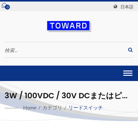
日本語
0
Togg
navi
3W / 100VDC / 30V DCまたはピー
クAC / 0.5A DCまたはピークAC、
Home
/
カテゴリ
/
リードスイッチ
成形乾燥リードスイッチ