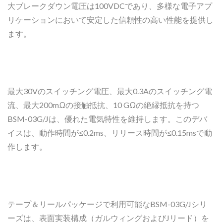
大ブレークダウン電圧は100VDCであり、多様な電子アプ
リケーションにおいて安定した信頼性の高い性能を提供し
ます。
最大30Vのスイッチング電圧、最大0.3Aのスイッチング電
流、最大200mΩの接触抵抗、10 GΩの絶縁抵抗を持つ
BSM-03G/Jは、優れた電気特性を維持します。このデバ
イスは、動作時間が≤0.2ms、リリース時間が≤0.15msで動
作します。
テープ＆リールパッケージで利用可能なBSM-03G/Jシリ
ーズは、表面実装構成（ガルウィングおよびJリード）を