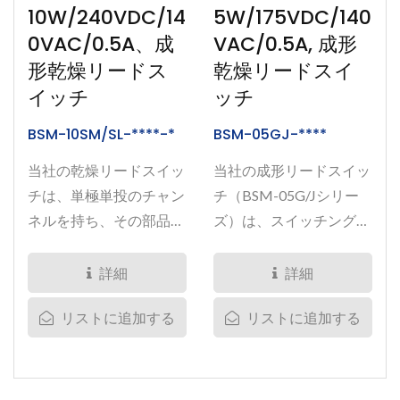
10W/240VDC/14
5W/175VDC/140
0VAC/0.5A、成
VAC/0.5A, 成形
形乾燥リードス
乾燥リードスイ
イッチ
ッチ
BSM-10SM/SL-****-*
BSM-05GJ-****
当社の乾燥リードスイッ
当社の成形リードスイッ
チは、単極単投のチャン
チ（BSM-05G/Jシリー
ネルを持ち、その部品番
ズ）は、スイッチング電
号はBSM-10SM/SLシリ
力が5Wで、ブレークダ
ーズです。スイッチング
ウン電圧が230VDCの単
詳細
詳細
電力は10W、ブレークダ
極単投チャンネルで構成
リストに追加する
リストに追加する
ウン電圧は230VDCに設
されています。 このス
定されています。 スイ
イッチには、磁石に敏感
ッチは、電磁石や永久磁
な2つのリードがありま
石など、さまざまなタイ
す。磁石がスイッチの近