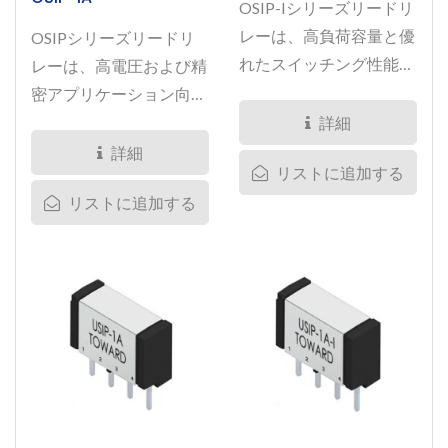
OSIP-Iシリーズリードリ
レーは、高負荷容量と優
OSIPシリーズリードリ
れたスイッチング性能を
レーは、高電圧および精
備えており、最大負荷電
密アプリケーション向け
圧200VDC、負荷電流
に設計されており、
詳細
1.0A、スイッチング電力
200VDCの負荷電圧と
詳細
リストに追加する
15Wを特徴としていま
0.5Aの定格電流をサポー
リストに追加する
す。これは、自動試験装
トしています。コンパク
置（ATE）、通信システ
トなSIPパッケージ
ム、産業制御、医療機
（10.16mm...
器、高電圧信号スイッチ
ングなどの高電圧・高出
力アプリケーションに最
適です。