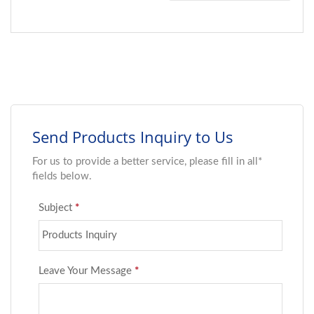
準のSIPリレーと比較し
て40%小型化されたフッ
トプリントにより、コン
パクトなテストシステム
やPCBに最適です。 長
寿命と酸化抵抗のために
密封されているMSIP-2A
シリーズは、RoHSに準
拠しており、ISO9001お
よびIATF16949認証を受
けた施設で自動化プロセ
スを使用して製造されて
います。要求の厳しい設
計向けのTowardの信頼
性の高い省スペースソリ
ューションです。 部品