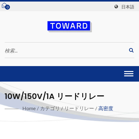
日本語
0
Togg
navi
10W/150V/1A リードリレー
Home
/
カテゴリ
/
リードリレー
/
高密度