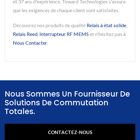
et 37 ans d'expérience, Toward Technologies s'assure
que les exigences de chaque client sont satisfaites.
Découvrez nos produits de qualité
Relais à état solide
,
Relais Reed
,
Interrupteur RF MEMS
et n'hésitez pas à
Nous Contacter
.
Nous Sommes Un Fournisseur De
Solutions De Commutation
Totales.
CONTACTEZ-NOUS