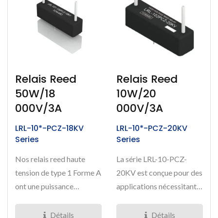
Relais Reed
Relais Reed
50W/18
10W/20
000V/3A
000V/3A
LRL-10*-PCZ-18KV
LRL-10*-PCZ-20KV
Series
Series
Nos relais reed haute
La série LRL-10-PCZ-
tension de type 1 Forme A
20KV est conçue pour des
ont une puissance
applications nécessitant
nominale de 50 Watts,
des performances à ultra-
capables...
haute...
Détails
Détails