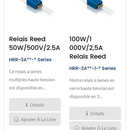
Relais Reed
100W/1
50W/500V/2.5A
000V/2,5A
Relais Reed
HRR-3A**-* Series
HRR-3A**-1-* Series
Ce relais à lames
multiples haute tension
Notre relais à lames en
est disponible en
verre haute tension est
arrangement de contact
disponible en 3
Forme A avec...
arrangements de contacts
Détails
de type...
Détails
Ajouter À La Liste
Ajouter À La Liste