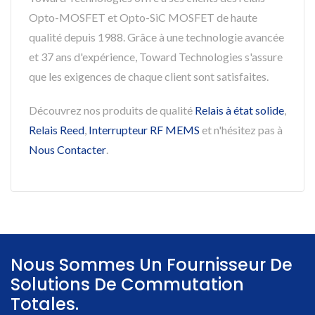
Opto-MOSFET et Opto-SiC MOSFET de haute
qualité depuis 1988. Grâce à une technologie avancée
et 37 ans d'expérience, Toward Technologies s'assure
que les exigences de chaque client sont satisfaites.
Découvrez nos produits de qualité
Relais à état solide
,
Relais Reed
,
Interrupteur RF MEMS
et n'hésitez pas à
Nous Contacter
.
Nous Sommes Un Fournisseur De
Solutions De Commutation
Totales.