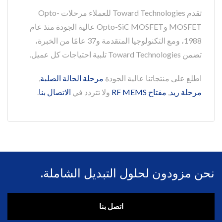
تقدم Toward Technologies للعملاء مرحلات Opto-
MOSFET وOpto-SiC MOSFET عالية الجودة منذ عام
1988، ومع التكنولوجيا المتقدمة و37 عامًا من الخبرة،
تضمن Toward Technologies تلبية احتياجات كل عميل.
اطلع على منتجاتنا عالية الجودة
مرحلة الحالة الصلبة
,
مرحلة ريد
,
مفتاح RF MEMS
ولا تتردد في
الاتصال بنا
.
نحن مزودون لحلول التبديل الشاملة.
اتصل بنا