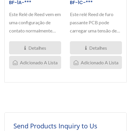
BF-1A-***
BF-1C-***
Este Relé de Reed vem em
Este relé Reed de furo
uma configuração de
passante PCB pode
contato normalmente
carregar uma tensão de
aberto, com tensão de
200V e suportar uma
ruptura...
corrente...
Detalhes
Detalhes
Adicionado A Lista
Adicionado A Lista