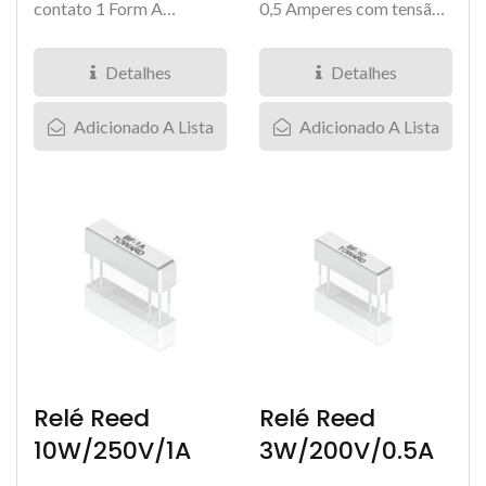
contato 1 Form A
0,5 Amperes com tensão
(normalmente aberto),
de carga de 200V. Ele vem
com tensão...
em uma configuração...
Detalhes
Detalhes
Adicionado A Lista
Adicionado A Lista
Relé Reed
Relé Reed
10W/250V/1A
3W/200V/0.5A