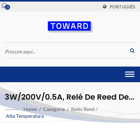
PORTUGUÊS
0
Togg
navi
3W/200V/0.5A, Relé De Reed De
Alta Temperatura
Home
/
Categoria
/
Relés Reed
/
Alta Temperatura