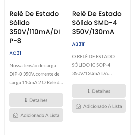
Relé De Estado
Relé De Estado
Sólido
Sólido SMD-4
350V/110mA/DI
350V/130mA
P-8
AB31F
AC31
O RELÉ DE ESTADO
SÓLIDO IC SOP-4
Nossa tensão de carga
350V/130mA DA
DIP-8 350V, corrente de
TOWARD combina
carga 110mA 2 O Relé de
características de
Estado Sólido Form...
Detalhes
tamanho...
Detalhes
Adicionado A Lista
Adicionado A Lista