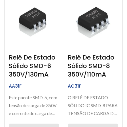
Relé De Estado
Relé De Estado
Sólido SMD-6
Sólido SMD-8
350V/130mA
350V/110mA
AA31F
AC31F
Este pacote SMD-6, com
O RELÉ DE ESTADO
tensão de carga de 350V
SÓLIDO IC SMD-8 PARA
e corrente de carga de
TENSÃO DE CARGA DE
130mA, um relé de
350V E CORRENTE DE