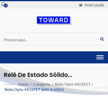
PORTUGUÊS
0
Togg
navi
Relé De Estado Sólido
350V/110mA/DIP-8
Home
/
Categoria
/
Relés Opto-MOSFET
/
Relés Opto-MOSFET (60V A 600V)