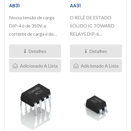
AB31
AA31
Nossa tensão de carga
O RELÉ DE ESTADO
DIP-4 é de 350V, a
SÓLIDO IC TOWARD
corrente de carga é de
RELAYS DIP-6
130mA. O Relé de
350V/130mA oferece
Estado...
excelente isolamento de
Detalhes
Detalhes
entrada/saída...
Adicionado A Lista
Adicionado A Lista