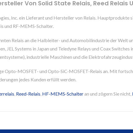
rsteller Von Solid State Relais, Reed Relais
logies, Inc. ein Lieferant und Hersteller von Relais. Hauptproduk
ais und RF-MEMS-Schalter.
ehnten Relais an die Halbleiter- und Automobilindustrie der Welt 
n, JEL Systems in Japan und Teledyne Relays und Coax Switches in
tsysteme), industrielle Maschinen und die Elektrofahrzeugindust
ige Opto-MOSFET- und Opto-SiC-MOSFET-Relais an. Mit fortschri
rderungen jedes Kunden erfüllt werden.
errelais
,
Reed-Relais
,
HF-MEMS-Schalter
an und zögern Sie nicht,