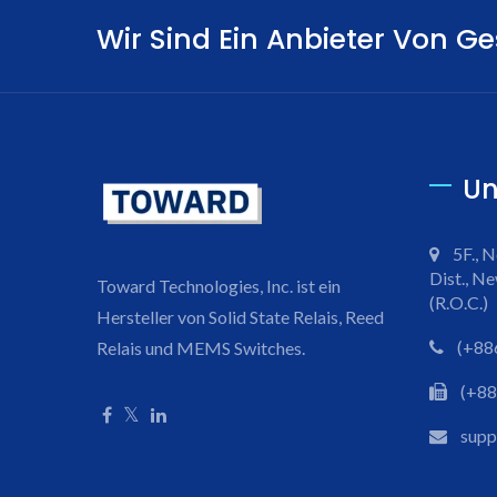
Wir Sind Ein Anbieter Von 
Un
5F., N
Dist., Ne
Toward Technologies, Inc. ist ein
(R.O.C.)
Hersteller von Solid State Relais, Reed
(+88
Relais und MEMS Switches.
(+88
sup