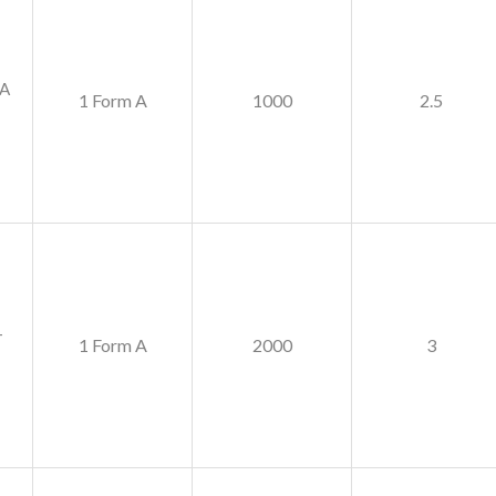
5A
1 Form A
1000
2.5
-
1 Form A
2000
3