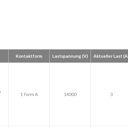
Kontaktform
Lastspannung (V)
Aktueller Last (A
A
1 Form A
14000
3