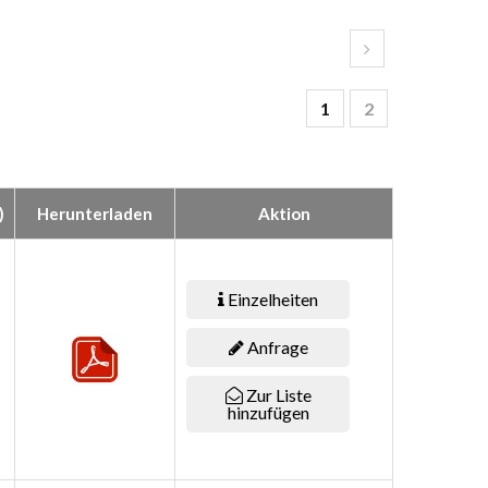
1
2
)
Herunterladen
Aktion
Einzelheiten
Anfrage
Zur Liste
hinzufügen