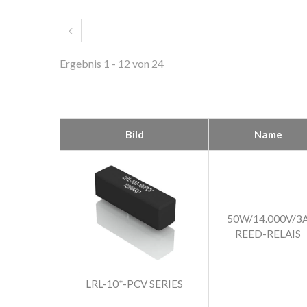
Ergebnis 1 - 12 von 24
Bild
Name
50W/14.000V/3
REED-RELAIS
LRL-10*-PCV SERIES