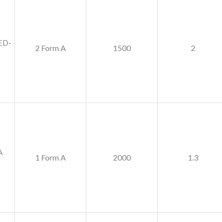
ED-
2 Form A
1500
2
A
1 Form A
2000
1.3