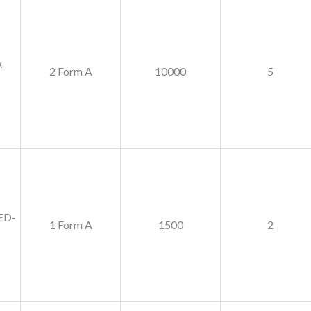
A
2 Form A
10000
5
ED-
1 Form A
1500
2