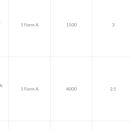
-
1 Form A
1500
3
A
1 Form A
4000
2.5