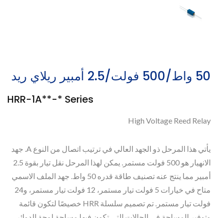
50 واط/500 فولت/2.5 أمبير ريلاي ريد
HRR-1A**-* Series
High Voltage Reed Relay
يأتي هذا المرحل ذو الجهد العالي في ترتيب اتصال من النوع A. جهد
الانهيار هو 500 فولت مستمر. يمكن لهذا المرحل نقل تيار بقوة 2.5
أمبير مما ينتج عنه تصنيف طاقة قدره 50 واط. جهد الملف الاسمي
متاح في خيارات 5 فولت تيار مستمر، 12 فولت تيار مستمر، و24
فولت تيار مستمر. تم تصميم سلسلة HRR خصيصًا لتكون قائمة
وتوفير المساحة في الحالات التي تكون فيها مساحة لوحة الدوائر