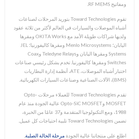
ومفاتيح RF MEMS.
تقوم Toward Technologies بتوريد المرحلات لصناعات
أشباه الموصلات والسيارات في العالم لأكثر من ثلاثة عقود
ولديها شراكات طويلة الأمد مع OKITA Works ومقرها
اليابان؛ Menlo Microsystems ومقرها كاليفورنيا؛ JEL
Systems ومقرها اليابان وTeledyne Relays وCoax
Switches ومقرها كاليفورنيا. تخدم بشكل رئيسي صناعات
اختبار أشباه الموصلات، ATE، أنظمة إدارة البطاريات
(BMS)، الآلات الصناعية وصناعات السيارات الكهربائية.
تقدم Toward Technologies للعملاء مرحلات Opto-
MOSFET وOpto-SiC MOSFET عالية الجودة منذ عام
1988، ومع التكنولوجيا المتقدمة و37 عامًا من الخبرة،
تضمن Toward Technologies تلبية احتياجات كل عميل.
اطلع على منتجاتنا عالية الجودة
مرحلة الحالة الصلبة
,