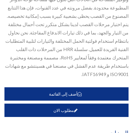
المطبوعة محدودة. بفضل مرونته في عدد القنوات، فإن هذا التتابع
المصنوع من القصب يحظى بشعبية كبيرة بسبب إمكانية تخصيصه.
يتم اختبار مرحلات القصب لدينا بشكل متكرر تحت أحمال مختلفة
من التيار والجهد، بما في ذلك تيارات الاندفاع المفاجئة. نحن نحاول
بانتظام استخدام فولتية الحمل المختلفة والتيارات لتلبية المتطلبات
الفنية الفريدة للعميل. سلسلة HRR من المرحلات ذات القلب
المتحرك معتمدة وفقاً لمعايير RoHS، مصممة ومصنعة ومختبرة
باستخدام طريقة عدم الفشل في مصنعنا في هسينتشو مع شهادات
ISO9001 و IATF16949.
أضف إلى القائمة
مطلوب الان