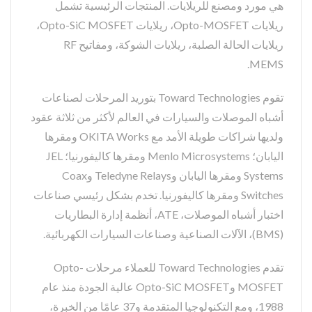
هي مورد ومصنع للريلايات. المنتجات الرئيسية تشمل
ريلايات Opto-MOSFET، ريلايات Opto-SiC MOSFET،
ريلايات الحالة الصلبة، ريلايات الشوكة، ومفاتيح RF
MEMS.
تقوم Toward Technologies بتوريد المرحلات لصناعات
أشباه الموصلات والسيارات في العالم لأكثر من ثلاثة عقود
ولديها شراكات طويلة الأمد مع OKITA Works ومقرها
اليابان؛ Menlo Microsystems ومقرها كاليفورنيا؛ JEL
Systems ومقرها اليابان وTeledyne Relays وCoax
Switches ومقرها كاليفورنيا. تخدم بشكل رئيسي صناعات
اختبار أشباه الموصلات، ATE، أنظمة إدارة البطاريات
(BMS)، الآلات الصناعية وصناعات السيارات الكهربائية.
تقدم Toward Technologies للعملاء مرحلات Opto-
MOSFET وOpto-SiC MOSFET عالية الجودة منذ عام
1988، ومع التكنولوجيا المتقدمة و37 عامًا من الخبرة،