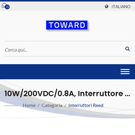
ITALIANO
0
Togg
navi
10W/200VDC/0.8A, Interruttore A
Reed Secco Stampato
Home
/
Categoria
/
Interruttori Reed