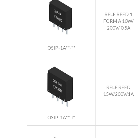
RELÈ REED 1
FORM A 10W/
200V/ 0.5A
OSIP-1A**-**
RELÈ REED
15W/200V/1A
OSIP-1A**-I*