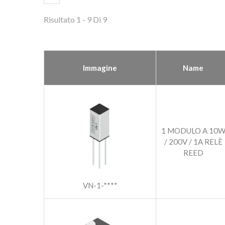
Risultato 1 - 9 Di 9
Immagine
Name
1 MODULO A 10
/ 200V / 1A RELÈ
REED
VN-1-****