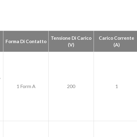
Tensione Di Carico
Carico Corrente
Forma Di Contatto
(V)
(A)
W
1 Form A
200
1