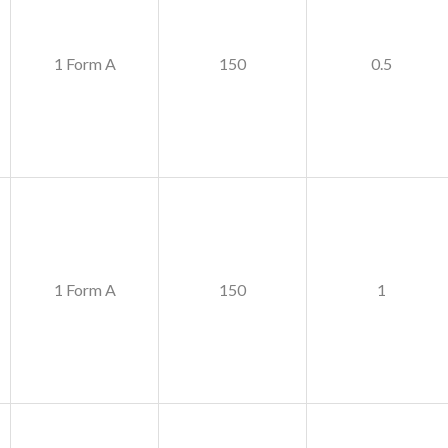
1 Form A
150
0.5
1 Form A
150
1