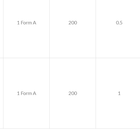
1 Form A
200
0.5
1 Form A
200
1