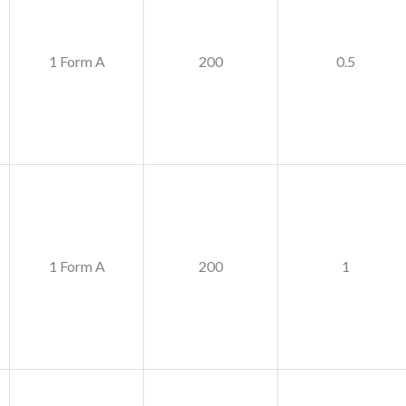
1 Form A
200
0.5
1 Form A
200
1