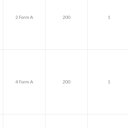
2 Form A
200
1
4 Form A
200
1