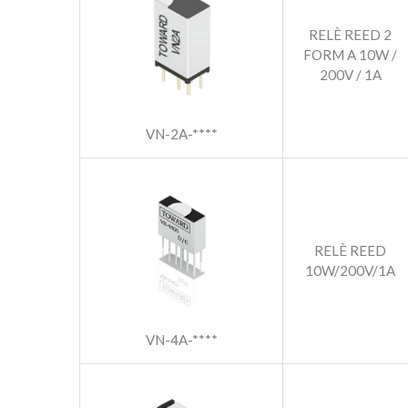
RELÈ REED 2
FORM A 10W /
200V / 1A
VN-2A-****
RELÈ REED
10W/200V/1A
VN-4A-****