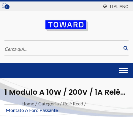
ITALIANO
0
Togg
navi
1 Modulo A 10W / 200V / 1A Relè
Reed
Home
/
Categoria
/
Relè Reed
/
Montato A Foro Passante