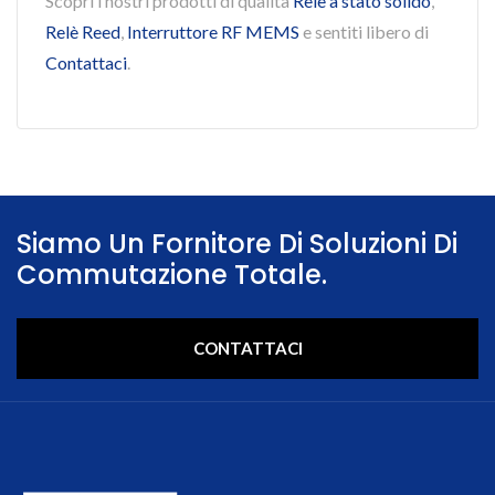
Scopri i nostri prodotti di qualità
Relè a stato solido
,
Relè Reed
,
Interruttore RF MEMS
e sentiti libero di
Contattaci
.
Siamo Un Fornitore Di Soluzioni Di
Commutazione Totale.
CONTATTACI