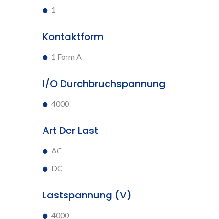
1
Kontaktform
1 Form A
I/O Durchbruchspannung
4000
Art Der Last
AC
DC
Lastspannung (V)
4000