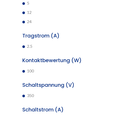
5
12
24
Tragstrom (A)
2.5
Kontaktbewertung (W)
100
Schaltspannung (V)
350
Schaltstrom (A)