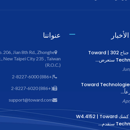
لأخبار
عنواننا
[معرض] جناح 302 | Toward
o. 206, Jian 8th Rd., Zhonghe
., New Taipei City 235 , Taiwan
 ستعرض...
(R.O.C.)
(+886) 2-8227-6000
وسع] Toward Technologies
(+886) 2-8227-6020
ً...
support@toward.com
[معرض] كشك W4.4152 | Toward
 ستقدم...