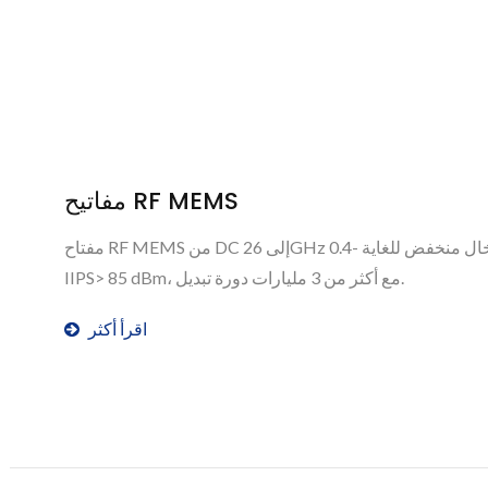
مفاتيح RF MEMS
مفتاح RF MEMS من DC إلى 26GHz يوفر فقدان إدخال منخفض للغاية -0.4dB عند 6GHz، مع خطية متفوقة مع
IIPS> 85 dBm، مع أكثر من 3 مليارات دورة تبديل.
اقرأ أكثر