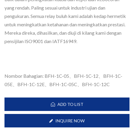
yang rendah. Paling sesuai untuk industri ujian dan
pengukuran. Semua relay buluh kami adalah kedap hermetik
untuk meningkatkan ketahanan dan meningkatkan prestasi.
Mereka direka, dihasilkan, dan diuji di kilang kami dengan
pensijilan ISO9001 dan IATF16949.
Nombor Bahagian: BFH-1C-05、BFH-1C-12、BFH-1C-
05E、BFH-1C-12E、BFH-1C-05C、BFH-1C-12C
ADD TO LIST
INQUIRE NOW