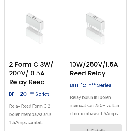
2 Form C 3W/
10W/250V/1.5A
200V/ 0.5A
Reed Relay
Relay Reed
BFH-1C-*** Series
BFH-2C-** Series
Relay buluh ini boleh
memuatkan 250V voltan
Relay Reed Form C 2
dan membawa 1.5Amps
boleh membawa arus
arus. Ia direka dalam
1.5Amps sambil
susunan...
memuatkan voltan 200V.
Details