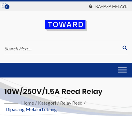
BAHASA MELAYU
0
Togg
navi
10W/250V/1.5A Reed Relay
Home
/
Kategori
/
Relay Reed
/
Dipasang Melalui Lubang