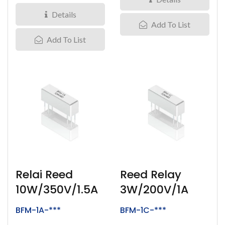
Voltan gegelung...
Details
Add To List
Add To List
Relai Reed
Reed Relay
10W/350V/1.5A
3W/200V/1A
BFM-1A-***
BFM-1C-***