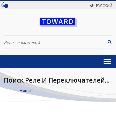
РУССКИЙ
0
Togg
navi
Поиск Реле И Переключателей
Реле С Лампочкой | Toward
Home
Technologies, Inc.