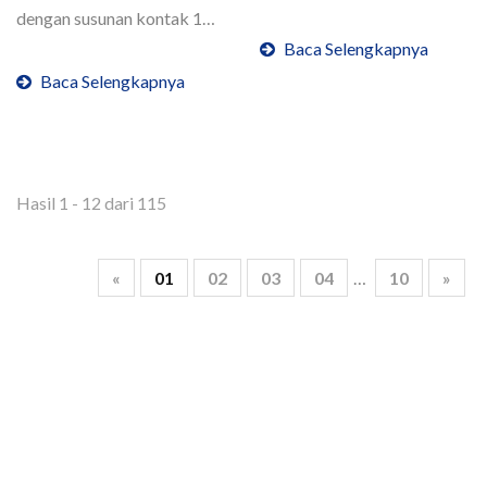
dapat membawa...
dengan susunan kontak 1
Form A. Tegangan...
Baca Selengkapnya
Baca Selengkapnya
Hasil 1 - 12 dari 115
«
01
02
03
04
…
10
»