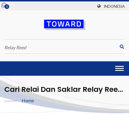
INDONESIA
0
Togg
navi
Cari Relai Dan Saklar Relay Reed
| Toward Technologies, Inc.
Home